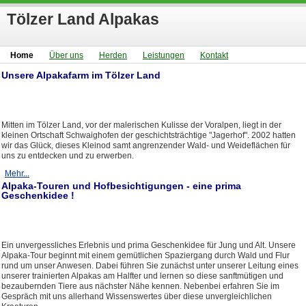
Tölzer Land Alpakas
Home
Über uns
Herden
Leistungen
Kontakt
Unsere Alpakafarm im Tölzer Land
Mitten im Tölzer Land, vor der malerischen Kulisse der Voralpen, liegt in der
kleinen Ortschaft Schwaighofen der geschichtsträchtige "Jagerhof". 2002 hatten
wir das Glück, dieses Kleinod samt angrenzender Wald- und Weideflächen für
uns zu entdecken und zu erwerben.
Mehr...
Alpaka-Touren und Hofbesichtigungen - eine prima
Geschenkidee !
Ein unvergessliches Erlebnis und prima Geschenkidee für Jung und Alt. Unsere
Alpaka-Tour beginnt mit einem gemütlichen Spaziergang durch Wald und Flur
rund um unser Anwesen. Dabei führen Sie zunächst unter unserer Leitung eines
unserer trainierten Alpakas am Halfter und lernen so diese sanftmütigen und
bezaubernden Tiere aus nächster Nähe kennen. Nebenbei erfahren Sie im
Gespräch mit uns allerhand Wissenswertes über diese unvergleichlichen