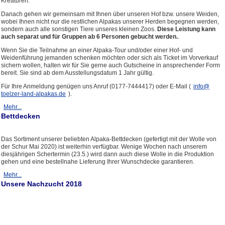
Kreaturen.
Danach gehen wir gemeinsam mit Ihnen über unseren Hof bzw. unsere Weiden,
wobei Ihnen nicht nur die restlichen Alpakas unserer Herden begegnen werden,
sondern auch alle sonstigen Tiere unseres kleinen Zoos.
Diese Leistung kann
auch separat und für Gruppen ab 6 Personen gebucht werden.
.
Wenn Sie die Teilnahme an einer Alpaka-Tour und/oder einer Hof- und
Weidenführung jemanden schenken möchten oder sich als Ticket im Vorverkauf
sichern wollen, halten wir für Sie gerne auch Gutscheine in ansprechender Form
bereit. Sie sind ab dem Ausstellungsdatum 1 Jahr gültig.
Für Ihre Anmeldung genügen uns Anruf (0177-7444417) oder E-Mail (
info​
@
toelzer-land-alpakas.de
).
Mehr...
Bettdecken
Das Sortiment unserer beliebten Alpaka-Bettdecken (gefertigt mit der Wolle von
der Schur Mai 2020) ist weiterhin verfügbar. Wenige Wochen nach unserem
diesjährigen Schertermin (23.5.) wird dann auch diese Wolle in die Produktion
gehen und eine bestellnahe Lieferung Ihrer Wunschdecke garantieren.
Mehr...
Unsere Nachzucht 2018